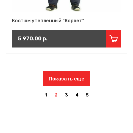
Костюм утепленный "Корвет"
5 970.00
р.
Показать еще
1
2
3
4
5